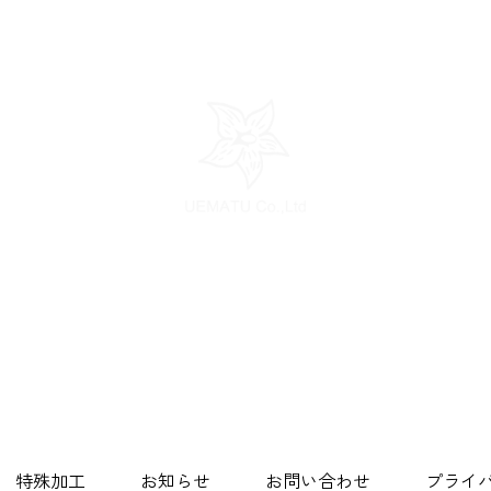
株式会社ウエマツ
〒919-0321福井県福井市下河北町７号５番地４
TEL:0776-38-9700 FAX:0776-38-9393
特殊加工
お知らせ
お問い合わせ
プライ