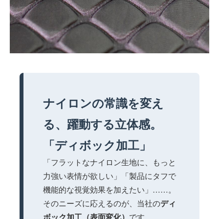
風合い
機能性
ナイロンの常識を変え
る、躍動する立体感。
「ディボック加工」
「フラットなナイロン生地に、もっと
力強い表情が欲しい」「製品にタフで
機能的な視覚効果を加えたい」……。
そのニーズに応えるのが、当社の
ディ
ボック加工（表面変化）
です。