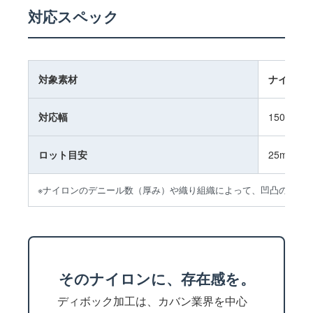
対応スペック
対象素材
ナイロン
対応幅
150cm以
ロット目安
25m以上
※ナイロンのデニール数（厚み）や織り組織によって、凹凸の深さ
そのナイロンに、存在感を。
ディボック加工は、カバン業界を中心