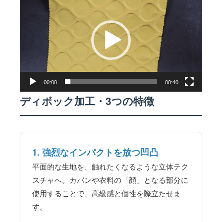
画
プ
レ
ー
ヤ
ー
00:00
00:40
ディボック加工・3つの特徴
1. 強烈なインパクトを放つ凹凸
平面的な生地を、触れたくなるような立体テク
スチャへ。カバンや衣料の「顔」となる部分に
使用することで、高級感と個性を際立たせま
す。