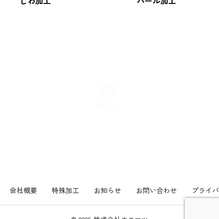
しわ加工
パール加工
株式会社ウエマツ
〒919-0321福井県福井市下河北町７号５番地４
TEL:0776-38-9700 FAX:0776-38-9393
会社概要
特殊加工
お知らせ
お問い合わせ
プライバ