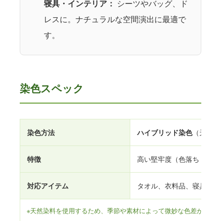
寝具・インテリア：
シーツやバッグ、ド
レスに。ナチュラルな空間演出に最適で
す。
染色スペック
染色方法
ハイブリッド染色
（天然染
特徴
高い堅牢度（色落ち・変色
対応アイテム
タオル、衣料品、寝具、バ
※天然染料を使用するため、季節や素材によって微妙な色差が生じ